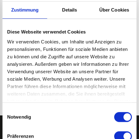
Chefcoach bei den Fischtown Pinguins gegeben, er ist auch
DEL
neben Bundestrainer Harold Kreis eine feste Größe
Zustimmung
Details
Über Cookies
Difference Maker
geworden.
Marcel Noebels hat viel erreicht: drei deutsche Meistertitel,
zwei Silbermedaillen, zwei Auszeichnungen als Spieler des
Diese Webseite verwendet Cookies
Jahres. Der Berliner Topscorer der vergangenen Jahre weiß
Von Thomas Lipinski
| Lesezeit: 18 Minuten
aber auch, wem er viel zu verdanken hat – seinem
Wir verwenden Cookies, um Inhalte und Anzeigen zu
DEL
kongenialen Sturmpartner Leo Pföderl.
Fighting & Talking
personalisieren, Funktionen für soziale Medien anbieten
zu können und die Zugriffe auf unsere Website zu
Alles begann im Internet. Die Kurzform: Ein DEL-Team twittert,
analysieren. Außerdem geben wir Informationen zu Ihrer
ein Journalist kommentiert, ein DEL-Spieler antwortet und
schon geht es rund. Also haben wir die beiden eingeladen
Verwendung unserer Website an unsere Partner für
Von Redaktion
| Lesezeit: 9 Minuten
und sie reden lassen.
soziale Medien, Werbung und Analysen weiter. Unsere
Partner führen diese Informationen möglicherweise mit
weiteren Daten zusammen, die Sie ihnen bereitgestellt
haben oder die sie im Rahmen Ihrer Nutzung der Dienste
gesammelt haben.
Einwilligungsauswahl
Notwendig
Präferenzen