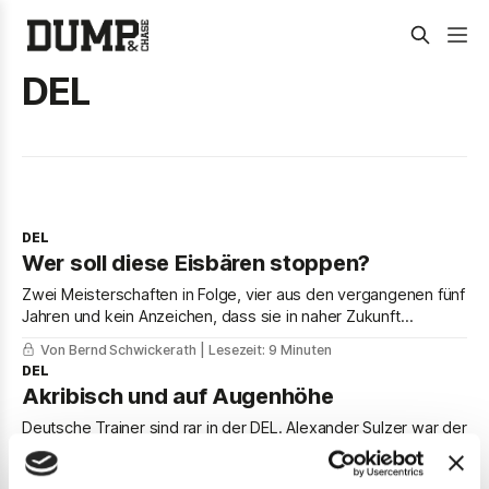
DEL
DEL
Wer soll diese Eisbären stoppen?
Zwei Meisterschaften in Folge, vier aus den vergangenen fünf
Jahren und kein Anzeichen, dass sie in naher Zukunft
schlechter werden: Die Eisbären Berlin sind das überragende
Von Bernd Schwickerath
| Lesezeit: 9 Minuten
Team der DEL. Ihre Stärke ist auch die Schwäche der
DEL
anderen. Was fehlt der Konkurrenz für den ganz großen
Akribisch und auf Augenhöhe
Wurf?
Deutsche Trainer sind rar in der DEL. Alexander Sulzer war der
einzige, der in dieser Saison von Anfang bis Ende an der
Bande stand. Der 40-Jährige hat nicht nur sein Debüt als
Von Thomas Lipinski
| Lesezeit: 13 Minuten