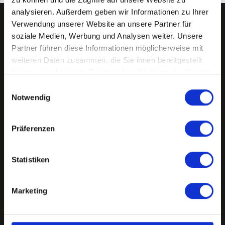
analysieren. Außerdem geben wir Informationen zu Ihrer
Verwendung unserer Website an unsere Partner für
soziale Medien, Werbung und Analysen weiter. Unsere
Partner führen diese Informationen möglicherweise mit
weiteren Daten zusammen, die Sie ihnen bereitgestellt
DUMP & CHASE ist das Eishockey-
haben oder die sie im Rahmen Ihrer Nutzung der Dienste
gesammelt haben.
Magazin
, das die Eishockey-
Einwilligungsauswahl
Notwendig
Geschichten erzählt, die nicht im
Spielbericht stehen. Jetzt im Handel
Präferenzen
und
hier im Shop
. Und mit unserem
kostenlosen Newsletter bleibst du
Statistiken
immer up-to-date.
Marketing