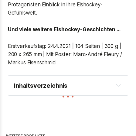
Protagonisten Einblick in ihre Eishockey-
Gefühlswelt.
Und viele weitere Eishockey-Geschichten …
Erstverkaufstag: 24.4.2021 | 104 Seiten | 300 g |
200 x 265 mm | Mit Poster: Marc-André Fleury /
Markus Eisenschmid
Inhaltsverzeichnis
Tim Stützle: Die Abenteuer des jungen Tim
Was uns bewegt: 14 persönliche Einblicke 
aus der Eishockey-Szene
Seattle Kraken: All you can draft
Frozen Four: Das Finale der Frauen-
WEITERE PRODUKTE