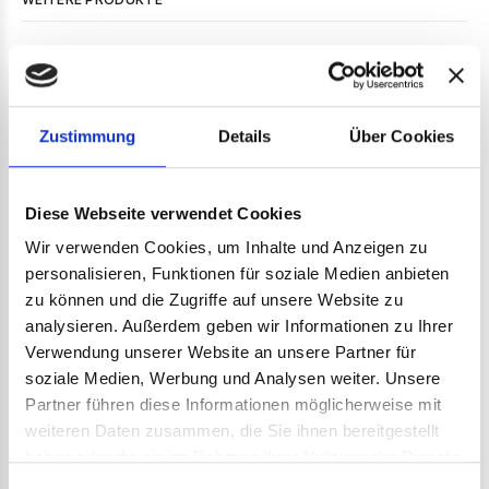
Bundesliga
Playoff-Monster: Superstars & Nobodys
E-Sports: Eishockey auf digitalem Eis
Stilfrage: Retro oder Resterampe?
Zustimmung
Details
Über Cookies
The Good Old Hockey Game: Peppi Heiß
Eishallen in Deutschland
Diese Webseite verwendet Cookies
Eishockey international: Norwegen
Wir verwenden Cookies, um Inhalte und Anzeigen zu
Zu Tisch bei Bundestrainer Toni Söderholm
personalisieren, Funktionen für soziale Medien anbieten
Stadioncheck Kassel
zu können und die Zugriffe auf unsere Website zu
und vieles mehr
analysieren. Außerdem geben wir Informationen zu Ihrer
Verwendung unserer Website an unsere Partner für
soziale Medien, Werbung und Analysen weiter. Unsere
Partner führen diese Informationen möglicherweise mit
weiteren Daten zusammen, die Sie ihnen bereitgestellt
haben oder die sie im Rahmen Ihrer Nutzung der Dienste
gesammelt haben.