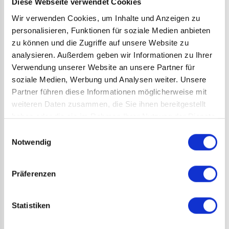
Diese Webseite verwendet Cookies
Wir verwenden Cookies, um Inhalte und Anzeigen zu
personalisieren, Funktionen für soziale Medien anbieten
SCHWARZ-ROT-SILBER
WEITERE PRODUKTE
zu können und die Zugriffe auf unsere Website zu
analysieren. Außerdem geben wir Informationen zu Ihrer
VEGAS, BABY!
Verwendung unserer Website an unsere Partner für
soziale Medien, Werbung und Analysen weiter. Unsere
Partner führen diese Informationen möglicherweise mit
WAS GEHT IN DRESDEN?
weiteren Daten zusammen, die Sie ihnen bereitgestellt
haben oder die sie im Rahmen Ihrer Nutzung der Dienste
gesammelt haben.
WENN’S WIEDER KRIBBELT
Einwilligungsauswahl
Notwendig
30 JAHRE DEL
Präferenzen
EISHOCKEY-NACHWUCHS
Statistiken
DIE EXPERTEN-PROGNOSE