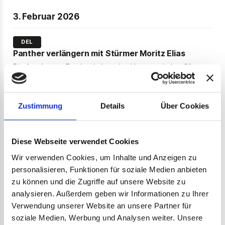
3. Februar 2026
DEL
Panther verlängern mit Stürmer Moritz Elias
Die Augsburger Panther haben den Vertrag mit dem 21-
jährigen Stürmer Moritz Elias verlängert. Der gebürtige
Augsburger steht seit 2023 im Profiteam und hat sich zuletzt
eine größere Rolle im Team erarbeitet. Der Vertrag gilt für
Zustimmung
Details
Über Cookies
die Saison 2026-27.
Diese Webseite verwendet Cookies
31. Januar 2026
Wir verwenden Cookies, um Inhalte und Anzeigen zu
personalisieren, Funktionen für soziale Medien anbieten
DEL2
Rundqvist wechselt von Dresden nach Landshut
zu können und die Zugriffe auf unsere Website zu
analysieren. Außerdem geben wir Informationen zu Ihrer
David Rundqvist und die Dresdner Eislöwen haben sich
Verwendung unserer Website an unsere Partner für
einvernehmlich auf eine Vertragsauflösung verständigt. Der
Stürmer wechselt zum EV Landshut, um nach seiner
soziale Medien, Werbung und Analysen weiter. Unsere