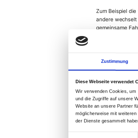
Zum Beispiel die
andere wechselt 
gemeinsame Fahrt
des Drucks diese
auch er nicht zur
Zustimmung
💡
Spare dir
Diese Webseite verwendet 
Natürlich sprech
Wir verwenden Cookies, um I
seinem neunten D
und die Zugriffe auf unsere 
wir noch mal den
Website an unsere Partner fü
möglicherweise mit weiteren
Wegbegleiter gef
der Dienste gesammelt habe
Während die Playo
Einwilligungsauswahl