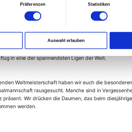
 einmal ohne Rekord-Cup-Sieger Montréal. Anspruch und 
Präferenzen
Statistiken
 auseinander. Wir haben uns die Situation bei den Canadi
 NHL-Farmteams geht es zurzeit um die Meisterschaft. Ein
Auswahl erlauben
dort schon lange mehr als nur die zweite Garde der groß
ago Wolves will sich ein Team ganz von der großen NHL
flug in eine der spannendsten Ligen der Welt.
fenden Weltmeisterschaft haben wir euch die besonder
almannschaft rausgesucht. Manche sind in Vergessenhei
 präsent. Wir drücken die Daumen, das beim diesjährige
ommen werden.