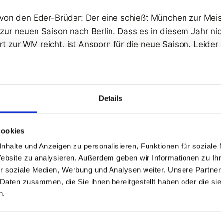
 von den Eder-Brüder: Der eine schießt München zur Meis
zur neuen Saison nach Berlin. Dass es in diesem Jahr nic
 zur WM reicht, ist Ansporn für die neue Saison. Leide
r Ausgabe auch noch die Verletzung von Andreas Eder h
 WM fuhr.
Details
 die Versandkosten und 
hol’ dir das 4er-Abo für nur 30 €.
Cookies
en wir auch über den Abschied von Coach Don Jackson, 
nhalte und Anzeigen zu personalisieren, Funktionen für soziale
EL-Meistertitel in den Ruhestand geht. Zum Ende seiner
Website zu analysieren. Außerdem geben wir Informationen zu I
 Menschen in den Mittelpunkt rücken. Und haben einen l
r soziale Medien, Werbung und Analysen weiter. Unsere Partner
 Daten zusammen, die Sie ihnen bereitgestellt haben oder die s
unden, der eine „Ode an Don Jackson“ verfasst hat.
n.
ffs in der Deutschland vorbei sind, laufen sie in der NH