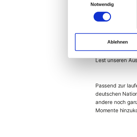
Jahr aber wieder
Notwendig
liegen hier weit
angesehen.
Und auch für die
Ablehnen
AHL zeigt, dass 
Und mit den Chic
Lest unseren Aus
Passend zur lau
deutschen Nation
andere noch ganz
Momente hinzuk