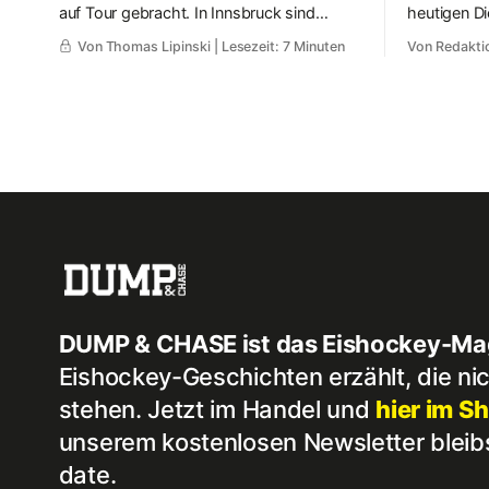
auf Tour gebracht. In Innsbruck sind
heutigen D
erstmals Teams aus sechs Ländern mit je
Eishockey-
Von Thomas Lipinski
| Lesezeit: 7 Minuten
Von Redakti
drei Feldspielern angetreten. Wie im
warten wie
Basketball soll auch die kleine Eishockey-
Geschichten
Variante olympisch werden – mit ganz
neuen Regeln.
DUMP & CHASE ist das Eishockey-Ma
Eishockey-Geschichten erzählt, die nic
stehen. Jetzt im Handel und
hier im S
unserem kostenlosen Newsletter bleib
date.