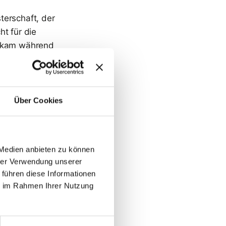
terschaft, der
ht für die
r kam während
inzu, so dass
Über Cookies
der sich nach
 Medien anbieten zu können
 Karriere wollen
hrer Verwendung unserer
angjährigen
 führen diese Informationen
ie im Rahmen Ihrer Nutzung
L noch. In diesem