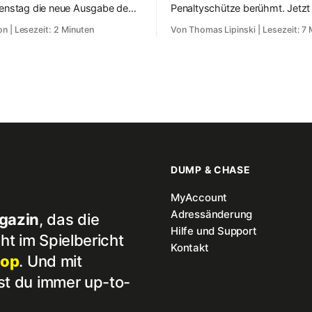
ienstag die neue Ausgabe des
Penaltyschütze berühmt. Jetzt
Magazins. Auf 112 Seiten
Draisaitl nach langer Wartezeit 
on
| Lesezeit: 2 Minuten
Von Thomas Lipinski
| Lesezeit: 7
der viele Eishockey-
auch auf der größten Sportbüh
 auf die Leser:innen.
auftreten. Einen Weltstar wie i
deutsche Eishockey noch nie. J
ihn auch Deutschland.
DUMP & CHASE
MyAccount
Adressänderung
gazin
, das die
Hilfe und Support
ht im Spielbericht
Kontakt
hop
. Und mit
st du immer up-to-