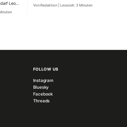
mehr gibt, an die wir uns gerne erinnern
 darf Leon
Von Redaktion
| Lesezeit: 3 Minuten
und die heute noch von ihrer Fan-Base
endlich
 Minuten
vermisst werden.
ne der Welt
hn hatte das
etzt sieht
FOLLOW US
Instagram
Bluesky
Facebook
Threads