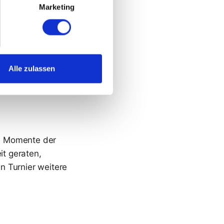
Wirklichkeit
Marketing
ens mal genauer
 Blick in die
Alle zulassen
en NHL spielt.
 emanzipieren.
en Momente der
t geraten,
n Turnier weitere