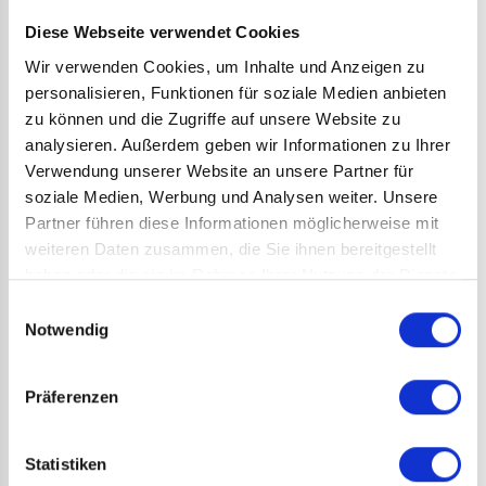
die Hände fühlen sich noch an wie Betonblöcke –
Diese Webseite verwendet Cookies
wie soll man da mit feiner Klinge spielen? Die hinter
Wir verwenden Cookies, um Inhalte und Anzeigen zu
dem Ostpark aufgehende Sonne macht die Sache
personalisieren, Funktionen für soziale Medien anbieten
auch nicht besser. Spätestens beim Eindringen ins
zu können und die Zugriffe auf unsere Website zu
gegnerische Drittel wird man von der
analysieren. Außerdem geben wir Informationen zu Ihrer
Verwendung unserer Website an unsere Partner für
reflektierenden Eisfläche geblendet. Immerhin, wir
soziale Medien, Werbung und Analysen weiter. Unsere
haben diesmal keinen Nebel auf der Spielfläche.
Partner führen diese Informationen möglicherweise mit
weiteren Daten zusammen, die Sie ihnen bereitgestellt
Irgendwie kommt man dann doch noch rein ins
haben oder die sie im Rahmen Ihrer Nutzung der Dienste
Training. Nach einer guten Stunde steht man dann
gesammelt haben.
Einwilligungsauswahl
zufrieden unter der (meist) heißen Dusche und
Notwendig
freut sich es mal wieder geschafft zu haben.
Präferenzen
Jetzt noch auf der Rückfahrt schnell zum Bäcker.
Die gerade eben abgearbeiteten Kalorien wollen
Statistiken
mittels Brötchen und Croissants wieder auf die