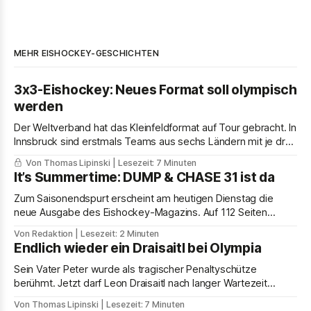
MEHR EISHOCKEY-GESCHICHTEN
3x3-Eishockey: Neues Format soll olympisch
werden
Der Weltverband hat das Kleinfeldformat auf Tour gebracht. In
Innsbruck sind erstmals Teams aus sechs Ländern mit je drei
Feldspielern angetreten. Wie im Basketball soll auch die
Von Thomas Lipinski
| Lesezeit: 7 Minuten
kleine Eishockey-Variante olympisch werden – mit ganz
It’s Summertime: DUMP & CHASE 31 ist da
neuen Regeln.
Zum Saisonendspurt erscheint am heutigen Dienstag die
neue Ausgabe des Eishockey-Magazins. Auf 112 Seiten
warten wieder viele Eishockey-Geschichten auf die
Von Redaktion
| Lesezeit: 2 Minuten
Leser:innen.
Endlich wieder ein Draisaitl bei Olympia
Sein Vater Peter wurde als tragischer Penaltyschütze
berühmt. Jetzt darf Leon Draisaitl nach langer Wartezeit
endlich auch auf der größten Sportbühne der Welt auftreten.
Von Thomas Lipinski
| Lesezeit: 7 Minuten
Einen Weltstar wie ihn hatte das deutsche Eishockey noch