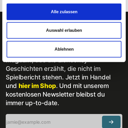
Alle zulassen
Auswahl erlauben
Ablehnen
DUMP & CHASE ist das Eishockey-
Magazin
, das die Eishockey-
Geschichten erzählt, die nicht im
Spielbericht stehen. Jetzt im Handel
und
hier im Shop
. Und mit unserem
kostenlosen Newsletter bleibst du
immer up-to-date.