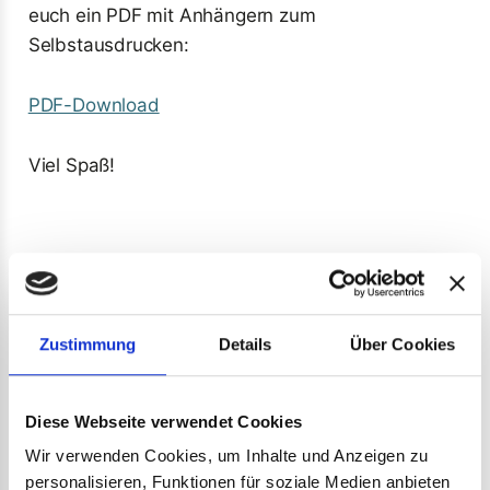
euch ein PDF mit Anhängern zum
Selbstausdrucken:
PDF-Download
Viel Spaß!
Zustimmung
Details
Über Cookies
MEHR EISHOCKEY-GESCHICHTEN
Diese Webseite verwendet Cookies
3x3-Eishockey: Neues Format soll olympisch
werden
Wir verwenden Cookies, um Inhalte und Anzeigen zu
personalisieren, Funktionen für soziale Medien anbieten
Der Weltverband hat das Kleinfeldformat auf Tour gebracht. In