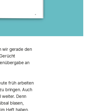
n wir gerade den
 Gerücht
atenübergabe an
eute früh arbeiten
zu bringen. Auch
l weiter. Denn
bsal blasen,
 im Heft haben,