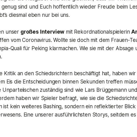
os genug sind und Euch hoffentlich wieder Freude beim Le
ibt’s diesmal eben nur bei uns.
en unser
großes Interview
mit Rekordnationalspielerin
A
roffen vom Coronavirus. Wollte sie doch mit dem Frauen-T
pia-Quali für Peking klarmachen. Wie sie mit der Absage 
.
e Kritik an den Schiedsrichtern beschäftigt hat, haben wir
em Eis die Entscheidungen binnen Sekunden treffen müss
ie Unparteiischen zuständig sind wie Lars Brüggemann un
erdem haben wir Spieler befragt, wie sie die Schiedsrich
t kein weiteres Bashing, sondern ein reflektierter Blick
erwesens. Eine unserer ausführlichsten Storys, seitdem