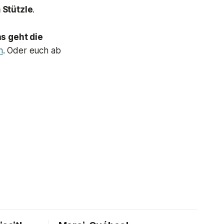
 Stützle
.
ns geht die
n
. Oder euch ab