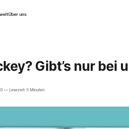
swelt
Über uns
key? Gibt’s nur bei u
20
—
Lesezeit: 5 Minuten