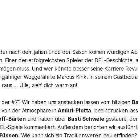
 der nach dem jähen Ende der Saison keinen würdigen Absc
. Einer der erfolgreichsten Spieler der DEL-Geschichte, a
mögen muss. Und wer könnte besser seine Karriere Revu
langjähriger Weggefährte Marcus Kink. In seinem Gastbeitra
raus … Ulle, zieh’ dich warm an!
in der #7? Wir haben uns anstecken lassen vom hitzigen
Ba
n von der Atmosphäre in
Ambrì-Piotta
, beeindrucken las
off-Bärten
und haben über
Basti Schwele
gestaunt, der
 DEL-Spiele kommentiert. Außerdem berichten wir ausführl
Füssen.
Wie kann sich ein Traditionsverein neu erfinden?