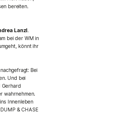
sen bereiten.
ndrea Lanzl
.
eam bei der WM in
umgeht, könnt ihr
 nachgefragt: Bei
en. Und bei
d Gerhard
ter wahrnehmen.
 ins Innenleben
 es DUMP & CHASE