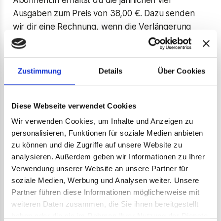
Ausgaben zum Preis von 38,00 €. Dazu senden
wir dir eine Rechnung, wenn die Verlängerung
ansteht. Über
MyAccount
kannst du eine
komfortable Abbuchung per SEPA oder
Kreditkarte einrichten.
Zustimmung
Details
Über Cookies
Mit deinem Abo unterstützt du unabhängigen
Diese Webseite verwendet Cookies
Eishockey-Journalismus und hast dabei
folgende
Vorteile
:
Wir verwenden Cookies, um Inhalte und Anzeigen zu
personalisieren, Funktionen für soziale Medien anbieten
zu können und die Zugriffe auf unsere Website zu
Immer ohne Versandkosten (in Deutschland)
analysieren. Außerdem geben wir Informationen zu Ihrer
Pünktlich zum Erscheinungstermin bei dir im
Verwendung unserer Website an unsere Partner für
Briefkasten
soziale Medien, Werbung und Analysen weiter. Unsere
über 100 Seiten Eishockey-Geschichten in
Partner führen diese Informationen möglicherweise mit
jeder Ausgabe
weiteren Daten zusammen, die Sie ihnen bereitgestellt
4 Ausgaben im Jahr
haben oder die sie im Rahmen Ihrer Nutzung der Dienste