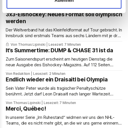
Ablehnen
3x3-Eishockey: Neues Format soll olympisch
werden
Der Weltverband hat das Kleinfeldformat auf Tour gebracht. In
Innsbruck sind erstmals Teams aus sechs Ländern mit je drei
Feldspielern angetreten. Wie im Basketball soll auch die
Von Thomas Lipinski
| Lesezeit: 7 Minuten
kleine Eishockey-Variante olympisch werden – mit ganz
It’s Summertime: DUMP & CHASE 31 ist da
neuen Regeln.
Zum Saisonendspurt erscheint am heutigen Dienstag die
neue Ausgabe des Eishockey-Magazins. Auf 112 Seiten
warten wieder viele Eishockey-Geschichten auf die
Von Redaktion
| Lesezeit: 2 Minuten
Leser:innen.
Endlich wieder ein Draisaitl bei Olympia
Sein Vater Peter wurde als tragischer Penaltyschütze
berühmt. Jetzt darf Leon Draisaitl nach langer Wartezeit
endlich auch auf der größten Sportbühne der Welt auftreten.
Von Thomas Lipinski
| Lesezeit: 7 Minuten
Einen Weltstar wie ihn hatte das deutsche Eishockey noch
Merci, Québec!
nie. Jetzt sieht ihn auch Deutschland.
In unserer Serie „Im Ruhestand“ widmen wir uns den NHL-
Teams, die es nicht mehr gibt, an die wir uns gerne erinnern